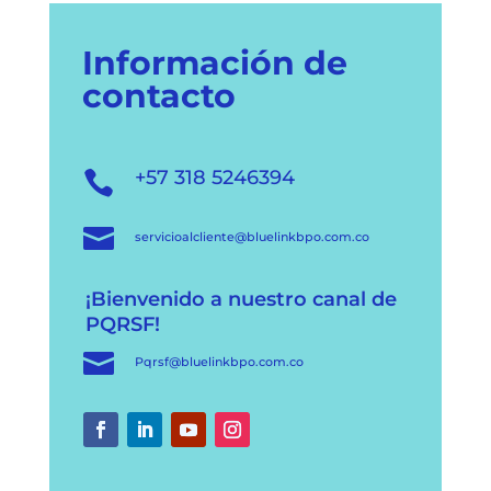
Información de
contacto
+57 318 5246394


servicioalcliente@bluelinkbpo.com.co
¡Bienvenido a nuestro canal de
PQRSF!

Pqrsf@bluelinkbpo.com.co