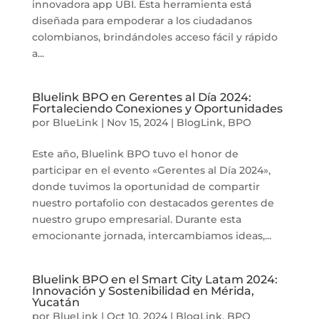
innovadora app UBI. Esta herramienta está
diseñada para empoderar a los ciudadanos
colombianos, brindándoles acceso fácil y rápido
a...
Bluelink BPO en Gerentes al Día 2024:
Fortaleciendo Conexiones y Oportunidades
por
BlueLink
|
Nov 15, 2024
|
BlogLink
,
BPO
Este año, Bluelink BPO tuvo el honor de
participar en el evento «Gerentes al Día 2024»,
donde tuvimos la oportunidad de compartir
nuestro portafolio con destacados gerentes de
nuestro grupo empresarial. Durante esta
emocionante jornada, intercambiamos ideas,...
Bluelink BPO en el Smart City Latam 2024:
Innovación y Sostenibilidad en Mérida,
Yucatán
por
BlueLink
|
Oct 10, 2024
|
BlogLink
,
BPO