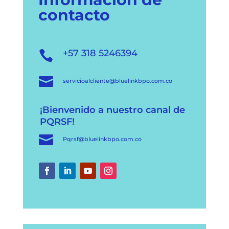
contacto
+57 318 5246394


servicioalcliente@bluelinkbpo.com.co
¡Bienvenido a nuestro canal de
PQRSF!

Pqrsf@bluelinkbpo.com.co