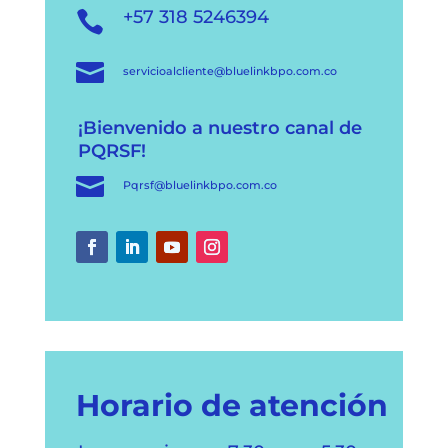
+57 318 5246394


servicioalcliente@bluelinkbpo.com.co
¡Bienvenido a nuestro canal de
PQRSF!

Pqrsf@bluelinkbpo.com.co
Horario de atención