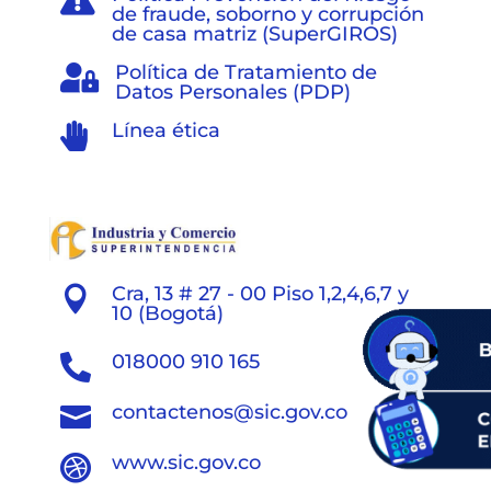
de fraude, soborno y corrupción
de casa matriz (SuperGIROS)
Política de Tratamiento de

Datos Personales (PDP)
Línea ética

Cra, 13 # 27 - 00 Piso 1,2,4,6,7 y

10 (Bogotá)
018000 910 165

contactenos@sic.gov.co

www.sic.gov.co
